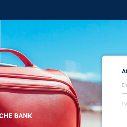
A
Em
Pa
CHE BANK